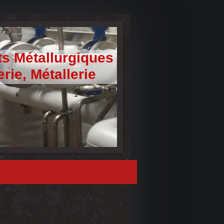
ts Métallurgiques
rie, Métallerie